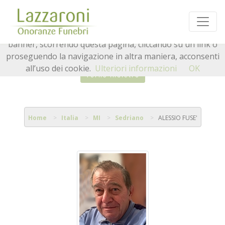
Questo sito o gli strumenti terzi da questo utilizzati si
avvalgono di cookie necessari al funzionamento ed utili
alle finalità illustrate nella cookie policy. Chiudendo questo
banner, scorrendo questa pagina, cliccando su un link o
proseguendo la navigazione in altra maniera, acconsenti
all’uso dei cookie.
Ulteriori informazioni
OK
Torna indietro
Home
Italia
MI
Sedriano
ALESSIO FUSE'