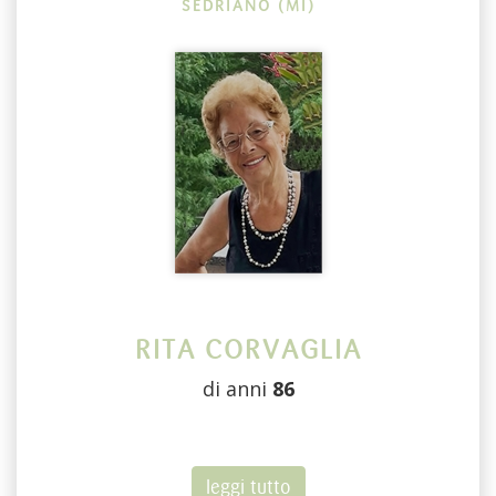
SEDRIANO (MI)
RITA CORVAGLIA
di anni
86
leggi tutto