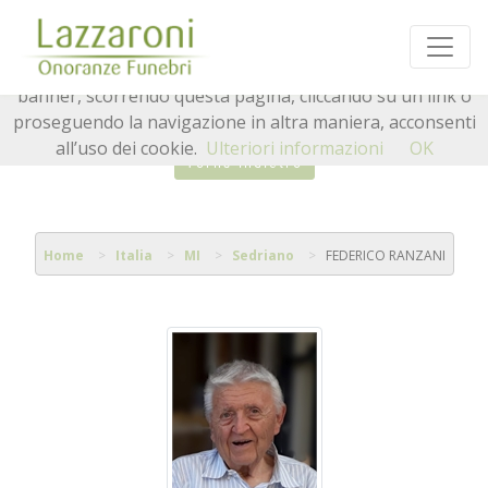
Questo sito o gli strumenti terzi da questo utilizzati si
avvalgono di cookie necessari al funzionamento ed utili
alle finalità illustrate nella cookie policy. Chiudendo questo
banner, scorrendo questa pagina, cliccando su un link o
proseguendo la navigazione in altra maniera, acconsenti
all’uso dei cookie.
Ulteriori informazioni
OK
Torna indietro
Home
Italia
MI
Sedriano
FEDERICO RANZANI