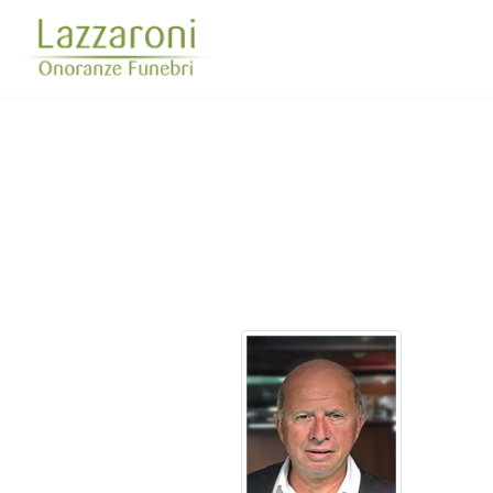
Questo sito o gli strumenti terzi da questo utilizzati si av
scorrendo questa pagina, cliccando su un link 