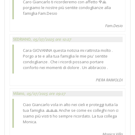
Caro Giancarlo ti ricorderemo con affetto 🌹🙏
porgiamo le nostre più sentite condoglianze alla
famiglia Fam.Desio
Fam.Desio
SEDRIANO,
05/07/2025 ore 12:27
Cara GIOVANNA questa notizia mi rattrista molto .
Porgo a te e alla tua famiglia le mie piu' sentite
condoglianze . Che i ricordi possano portare
conforto nei momenti di dolore . Un abbraccio .
PIERA RAIMOLDI
Milano,
05/07/2025 ore 09:27
Ciao Giancarlo vola in alto nei cieli e proteggi tutta la
tua famiglia. 🙏🙏🙏 Anche se come ex colleghi non ci
siamo più visti ti ho sempre ricordato. La tua collega
Monica.
Monica Villa