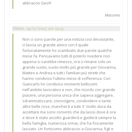
abbraccio Geo!!!
Massimo
Milano,
04/07/2025 ore 19:25
Non ci sono parole per una notizia così devastante,
ci lascia un grande amico con il quale
fortunatamente ho scambiato due parole qualche
mese fa. Pensavamo tutti di poterlo rivedere non
appena si sarebbe rimesso, ora ci rimane solo un
grande vuoto, vuoto molto più grande per Giovanna,
Matteo e Andrea e tutti i familiari più stretti che
hanno condiviso l'ultimo mese di sofferenza. Con
Giancarlo ho condiviso momenti bellissimi
nell'ambito lavorativo e non, che ricordo con grande
piacere, una persona unica che sapeva aggregare,
sdrammatizzare, coinvolgere, condividere e tante
altre belle cose, mancherà a tutti. E' molto dura da
accettare ma sono convinto che da lassù dove è ora
e dove è stato accolto guarderà e guiderà sempre la
bella famiglia, numerosa ormai, che ha fisicamente
lasciato. Un fortissimo abbraccio a Giovanna, figli e