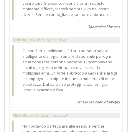
vostro caro Giancarlo, vi sono vicina in questo
momento difficile, resterà sempre vivo nei nostri
ricordi. Sentite condoglianze, un forte abbraccio.
Giuseppina Masperi
Sedriano,
06/07/2025 ore 15:52
Ci mancherai moltissimo. Eri una persona solare
intelligente e allegro. Sempre disponibile per ogni
situazione.Una persona perbene. Ci scambiavano
saluti ogni giorno di vicinato e di amicizia da
moltissimi anni. Un forte abbraccio a Giovanna ai figli
e compagne alla nipote in questo momento di dolore
e tristezza. Dal paradiso proteggi la tua famiglia
Ornella Moicano e fam.
Ornella Moicano e famiglia
Albairate,
05/07/2025 ore 20:48
Non potendo partecipare alle esequie perché
lontano , profondamente addolorata per la triste