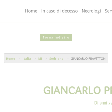
valgono di cookie necessari al funzionamento ed utili alle fina
o proseguendo la navigazione in altra maniera, acconsenti al
Home
In caso di decesso
Necrologi
Ser
Torna indietro
Home
Italia
MI
Sedriano
GIANCARLO PRAVETTONI
GIANCARLO P
Di anni 7