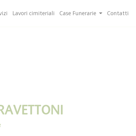
lità illustrate nella cookie policy. Chiudendo questo banner,
l’uso dei cookie.
Ulteriori informazioni
OK
vizi
Lavori cimiteriali
Case Funerarie
Contatti
RAVETTONI
2