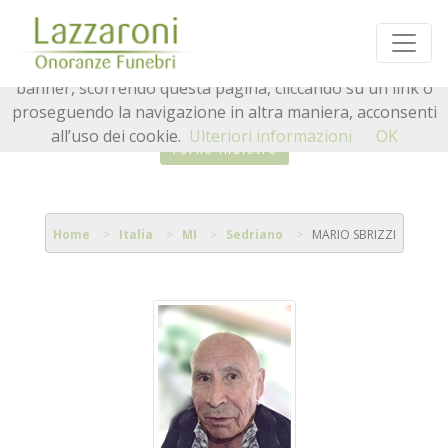
Questo sito o gli strumenti terzi da questo utilizzati si
avvalgono di cookie necessari al funzionamento ed utili
alle finalità illustrate nella cookie policy. Chiudendo questo
banner, scorrendo questa pagina, cliccando su un link o
proseguendo la navigazione in altra maniera, acconsenti
all’uso dei cookie.
Ulteriori informazioni
OK
Torna indietro
Home
Italia
MI
Sedriano
MARIO SBRIZZI